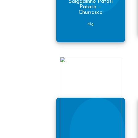
Salgadinho Patati
Patatá –
Churrasco
45g