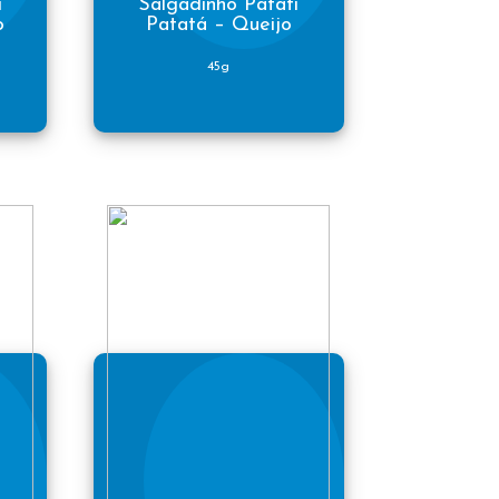
i
Salgadinho Patati
o
Patatá – Queijo
45g