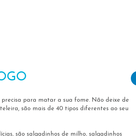
IO
SOBRE
PRODUTOS
CON
+
QUALIDADE,
LOGO
MAIS SABOR!
cê precisa para matar a sua fome. Não deixe de
teleira, são mais de 40 tipos diferentes ao seu
ícias, são salgadinhos de milho, salgadinhos