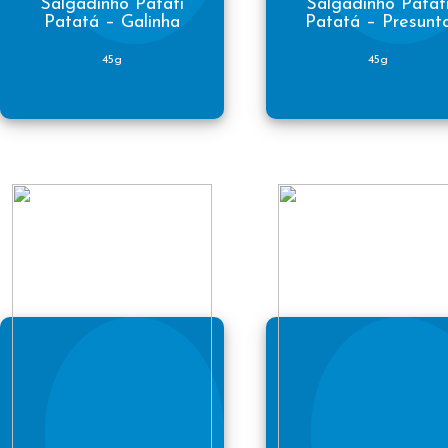
Salgadinho Patati
Salgadinho Patat
Patatá – Galinha
Patatá – Presunt
45g
45g