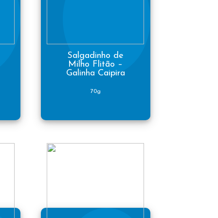
Salgadinho de
Milho Flitão –
Galinha Caipira
70g