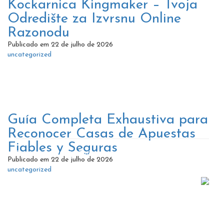
Kockarnica Kingmaker – Tvoja
Odredište za Izvrsnu Online
Razonodu
Publicado em 22 de julho de 2026
uncategorized
Guía Completa Exhaustiva para
Reconocer Casas de Apuestas
Fiables y Seguras
Copyright © 2026 - Todos os direitos reservados.
Publicado em 22 de julho de 2026
Siga nossas redes sociais
uncategorized
Feito com ♥ pela