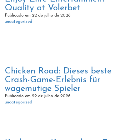
Quality at Volerbet
Publicado em 22 de julho de 2026
uncategorized
Chicken Road: Dieses beste
Crash-Game-Erlebnis für
wagemutige Spieler
Publicado em 22 de julho de 2026
uncategorized