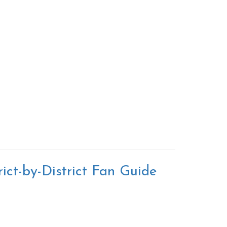
ict-by-District Fan Guide