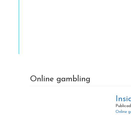
Online gambling
Insi
Publicad
Online g